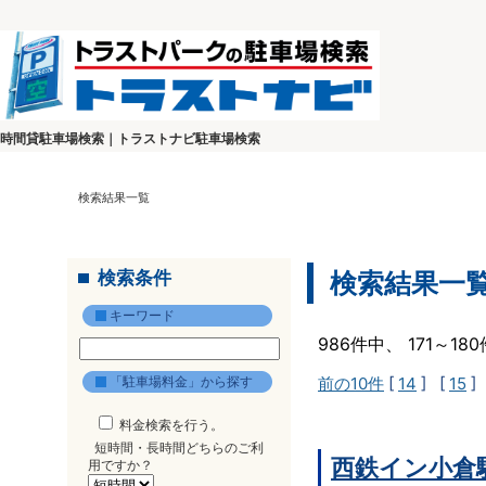
時間貸駐車場検索｜トラストナビ駐車場検索
検索結果一覧
検索条件
検索結果一
キーワード
986件中、 171～1
「駐車場料金」から探す
前の10件
[
14
] [
15
]
料金検索を行う。
短時間・長時間どちらのご利
西鉄イン小倉
用ですか？