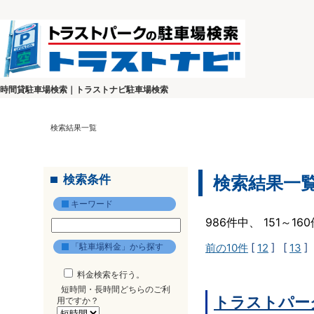
時間貸駐車場検索｜トラストナビ駐車場検索
検索結果一覧
検索条件
検索結果一
キーワード
986件中、 151～1
「駐車場料金」から探す
前の10件
[
12
] [
13
]
料金検索を行う。
短時間・長時間どちらのご利
トラストパー
用ですか？