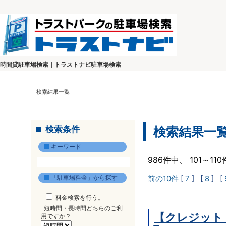
時間貸駐車場検索｜トラストナビ駐車場検索
検索結果一覧
検索条件
検索結果一
キーワード
986件中、 101～1
「駐車場料金」から探す
前の10件
[
7
] [
8
] [
料金検索を行う。
短時間・長時間どちらのご利
【クレジット
用ですか？