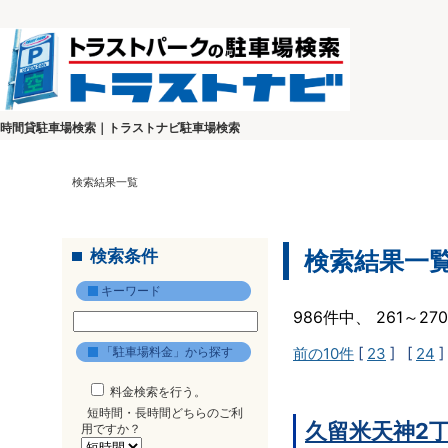
時間貸駐車場検索｜トラストナビ駐車場検索
検索結果一覧
検索条件
検索結果一
キーワード
986件中、 261～2
「駐車場料金」から探す
前の10件
[
23
] [
24
]
料金検索を行う。
短時間・長時間どちらのご利
久留米天神2
用ですか？