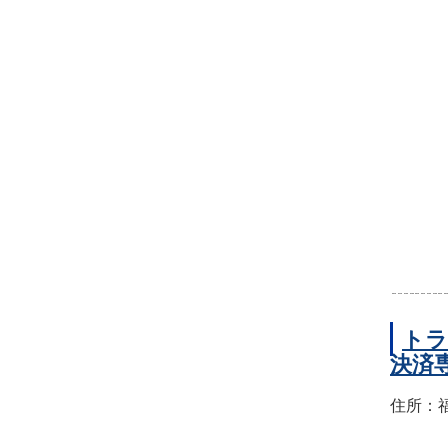
トラ
決済
住所：福