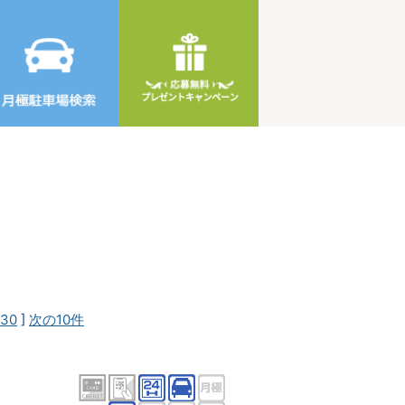
30
]
次の10件