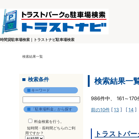
時間貸駐車場検索｜トラストナビ駐車場検索
検索結果一覧
検索条件
検索結果一
キーワード
986件中、 161～1
「駐車場料金」から探す
前の10件
[
13
] [
14
]
料金検索を行う。
短時間・長時間どちらのご利
トラストパー
用ですか？