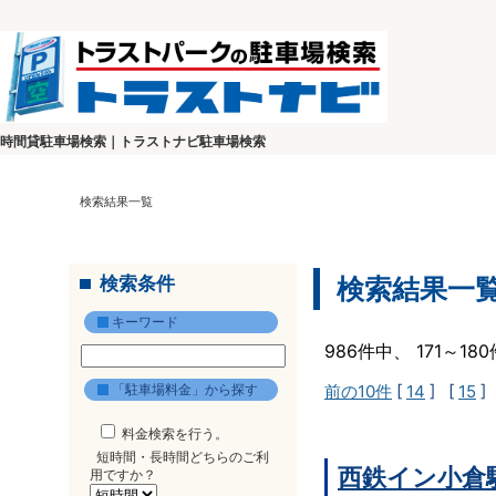
時間貸駐車場検索｜トラストナビ駐車場検索
検索結果一覧
検索条件
検索結果一
キーワード
986件中、 171～1
「駐車場料金」から探す
前の10件
[
14
] [
15
]
料金検索を行う。
短時間・長時間どちらのご利
西鉄イン小倉
用ですか？