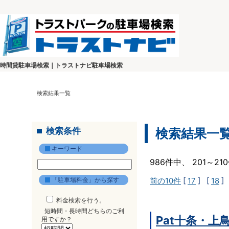
時間貸駐車場検索｜トラストナビ駐車場検索
検索結果一覧
検索条件
検索結果一
キーワード
986件中、 201～2
「駐車場料金」から探す
前の10件
[
17
] [
18
]
料金検索を行う。
短時間・長時間どちらのご利
Pat十条・上
用ですか？