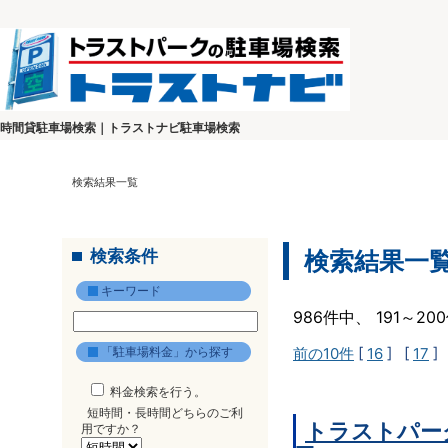
時間貸駐車場検索｜トラストナビ駐車場検索
検索結果一覧
検索条件
検索結果一
キーワード
986件中、 191～2
「駐車場料金」から探す
前の10件
[
16
] [
17
]
料金検索を行う。
短時間・長時間どちらのご利
トラストパー
用ですか？