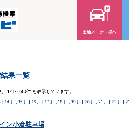
索結果一覧
中、 171～180件 を表示しています。
件
[
14
] [
15
] [
16
] [
17
]
[ 18 ]
[
19
] [
20
] [
21
] [
22
] [
2
イン小倉駐車場