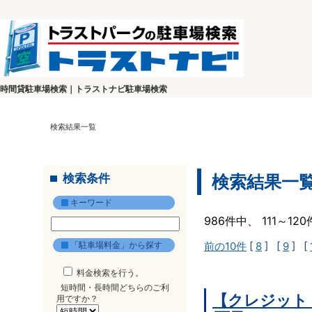
時間貸駐車場検索｜トラストナビ駐車場検索
検索結果一覧
検索条件
検索結果一
キーワード
986件中、 111～1
「駐車場料金」から探す
前の10件
[
8
] [
9
] [
料金検索を行う。
短時間・長時間どちらのご利
【クレジット
用ですか？