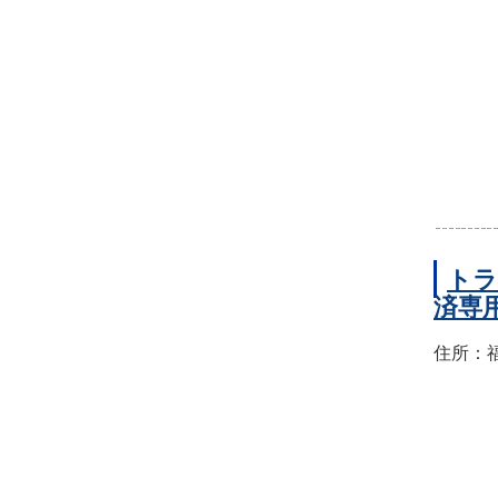
トラ
済専
住所：福