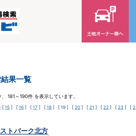
索結果一覧
中、 181～190件 を表示しています。
件
[
15
] [
16
] [
17
] [
18
]
[ 19 ]
[
20
] [
21
] [
22
] [
23
] [
2
ストパーク北方