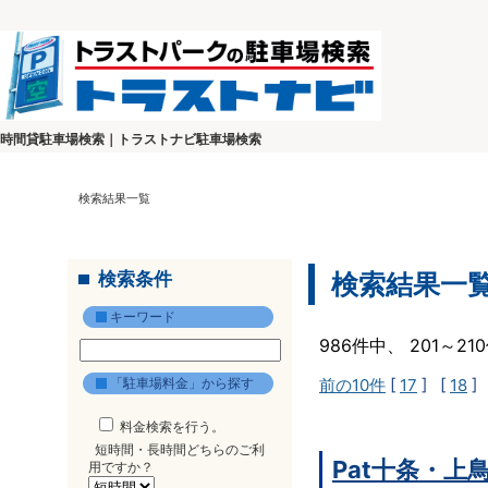
時間貸駐車場検索｜トラストナビ駐車場検索
検索結果一覧
検索条件
検索結果一
キーワード
986件中、 201～2
「駐車場料金」から探す
前の10件
[
17
] [
18
]
料金検索を行う。
短時間・長時間どちらのご利
Pat十条・上
用ですか？