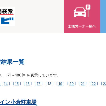
索結果一覧
中、 171～180件 を表示しています。
件
[
14
] [
15
] [
16
] [
17
]
[ 18 ]
[
19
] [
20
] [
21
] [
22
] [
2
イン小倉駐車場