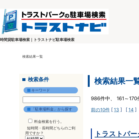
時間貸駐車場検索｜トラストナビ駐車場検索
検索結果一覧
検索条件
検索結果一
キーワード
986件中、 161～1
「駐車場料金」から探す
前の10件
[
13
] [
14
]
料金検索を行う。
短時間・長時間どちらのご利
トラストパー
用ですか？