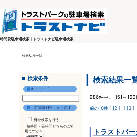
時間貸駐車場検索｜トラストナビ駐車場検索
検索結果一覧
検索条件
検索結果一
キーワード
986件中、 151～1
「駐車場料金」から探す
前の10件
[
12
] [
13
]
料金検索を行う。
短時間・長時間どちらのご利
トラストパー
用ですか？