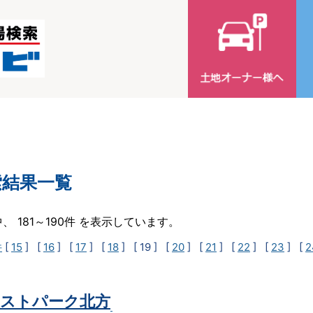
索結果一覧
中、 181～190件 を表示しています。
件
[
15
] [
16
] [
17
] [
18
]
[ 19 ]
[
20
] [
21
] [
22
] [
23
] [
2
ストパーク北方