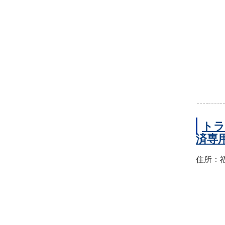
トラ
済専
住所：福