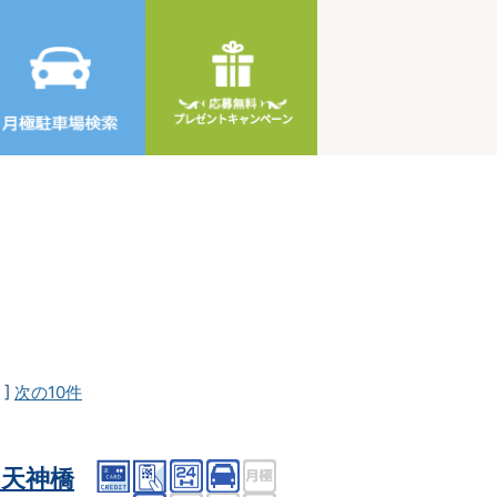
]
次の10件
天神橋