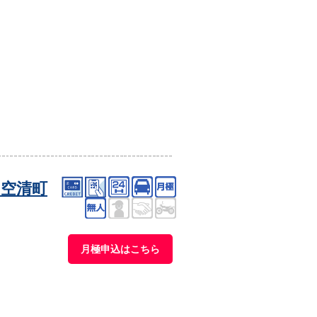
空清町
月極申込はこちら