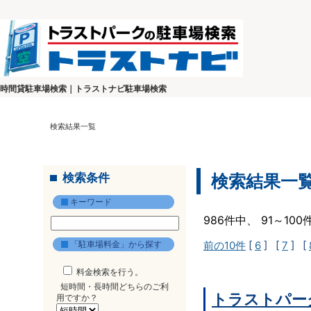
時間貸駐車場検索｜トラストナビ駐車場検索
検索結果一覧
検索条件
検索結果一
キーワード
986件中、 91～10
「駐車場料金」から探す
前の10件
[
6
] [
7
] [
料金検索を行う。
短時間・長時間どちらのご利
トラストパーク
用ですか？