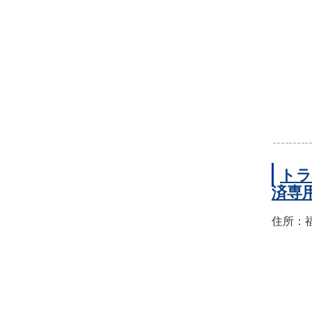
トラ
済専
住所：福