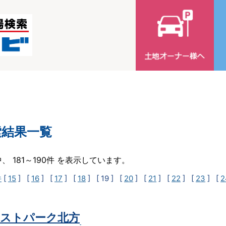
索結果一覧
中、 181～190件 を表示しています。
件
[
15
] [
16
] [
17
] [
18
]
[ 19 ]
[
20
] [
21
] [
22
] [
23
] [
2
ストパーク北方