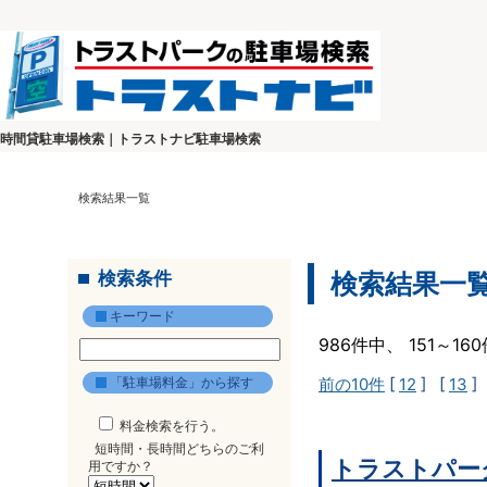
時間貸駐車場検索｜トラストナビ駐車場検索
検索結果一覧
検索条件
検索結果一
キーワード
986件中、 151～1
「駐車場料金」から探す
前の10件
[
12
] [
13
]
料金検索を行う。
短時間・長時間どちらのご利
トラストパー
用ですか？