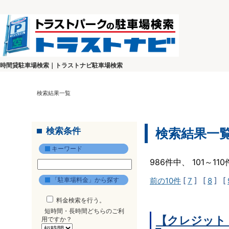
時間貸駐車場検索｜トラストナビ駐車場検索
検索結果一覧
検索条件
検索結果一
キーワード
986件中、 101～1
「駐車場料金」から探す
前の10件
[
7
] [
8
] [
料金検索を行う。
短時間・長時間どちらのご利
【クレジット
用ですか？