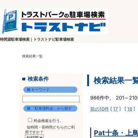
時間貸駐車場検索｜トラストナビ駐車場検索
検索結果一覧
検索条件
検索結果一
キーワード
986件中、 201～2
「駐車場料金」から探す
前の10件
[
17
] [
18
]
料金検索を行う。
短時間・長時間どちらのご利
Pat十条・上
用ですか？