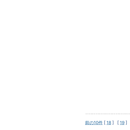
前の10件
[
18
] [
19
]