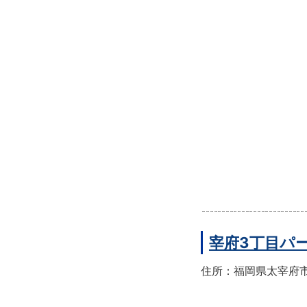
宰府3丁目パ
住所：福岡県太宰府市宰