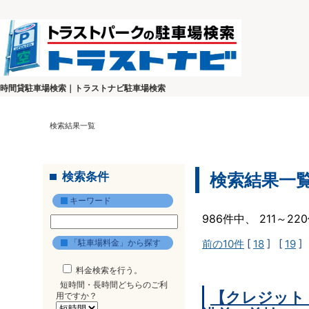
時間貸駐車場検索｜トラストナビ駐車場検索
検索結果一覧
検索条件
検索結果一
キーワード
986件中、 211～2
「駐車場料金」から探す
前の10件
[
18
] [
19
]
料金検索を行う。
短時間・長時間どちらのご利
【クレジット
用ですか？