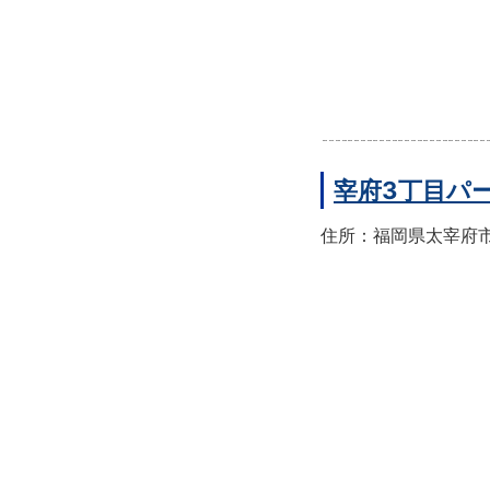
宰府3丁目パ
住所：福岡県太宰府市