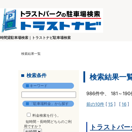
時間貸駐車場検索｜トラストナビ駐車場検索
検索結果一覧
検索条件
検索結果一
キーワード
986件中、 181～1
「駐車場料金」から探す
前の10件
[
15
] [
16
]
料金検索を行う。
短時間・長時間どちらのご利
トラストパー
用ですか？