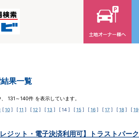
索結果一覧
中、 131～140件 を表示しています。
件
[
10
] [
11
] [
12
] [
13
]
[ 14 ]
[
15
] [
16
] [
17
] [
18
] [
19
レジット・電子決済利用可】トラストパーク