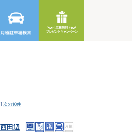
]
次の10件
西田辺