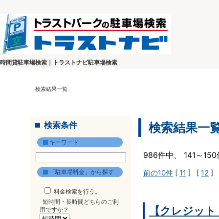
時間貸駐車場検索｜トラストナビ駐車場検索
検索結果一覧
検索条件
検索結果一
キーワード
986件中、 141～1
「駐車場料金」から探す
前の10件
[
11
] [
12
] 
料金検索を行う。
短時間・長時間どちらのご利
【クレジット
用ですか？