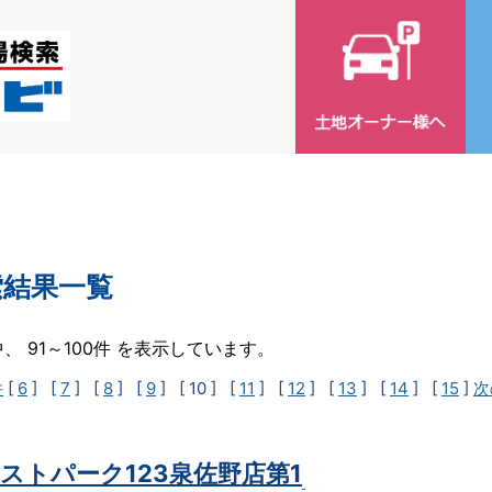
索結果一覧
中、 91～100件 を表示しています。
件
[
6
] [
7
] [
8
] [
9
]
[ 10 ]
[
11
] [
12
] [
13
] [
14
] [
15
]
次
ストパーク123泉佐野店第1