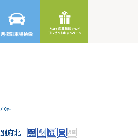
の10件
別府北