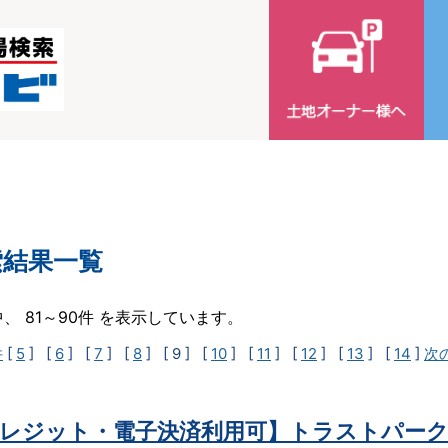
索結果一覧
中、 81～90件 を表示しています。
件
[
5
] [
6
] [
7
] [
8
]
[ 9 ]
[
10
] [
11
] [
12
] [
13
] [
14
]
次
レジット・電子決済利用可】トラストパーク