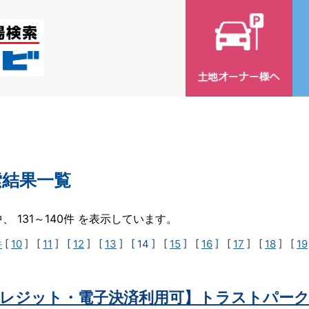
索結果一覧
中、 131～140件 を表示しています。
件
[
10
] [
11
] [
12
] [
13
]
[ 14 ]
[
15
] [
16
] [
17
] [
18
] [
19
レジット・電子決済利用可】トラストパーク