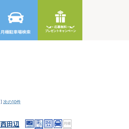
]
次の10件
西田辺