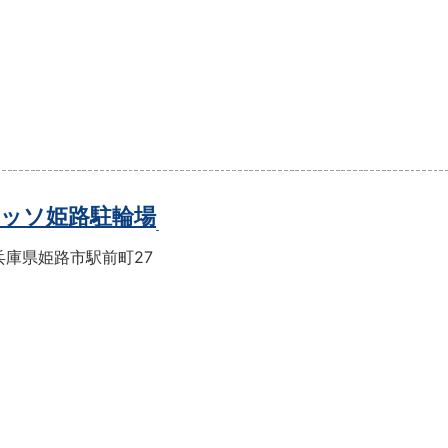
ッソ姫路駐輪場
兵庫県姫路市駅前町27