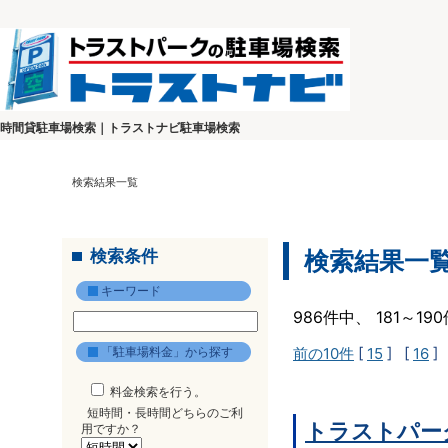
時間貸駐車場検索｜トラストナビ駐車場検索
検索結果一覧
検索条件
検索結果一
キーワード
986件中、 181～1
「駐車場料金」から探す
前の10件
[
15
] [
16
]
料金検索を行う。
短時間・長時間どちらのご利
トラストパー
用ですか？