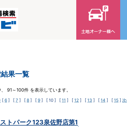
索結果一覧
中、 91～100件 を表示しています。
件
[
6
] [
7
] [
8
] [
9
]
[ 10 ]
[
11
] [
12
] [
13
] [
14
] [
15
]
次
ストパーク123泉佐野店第1