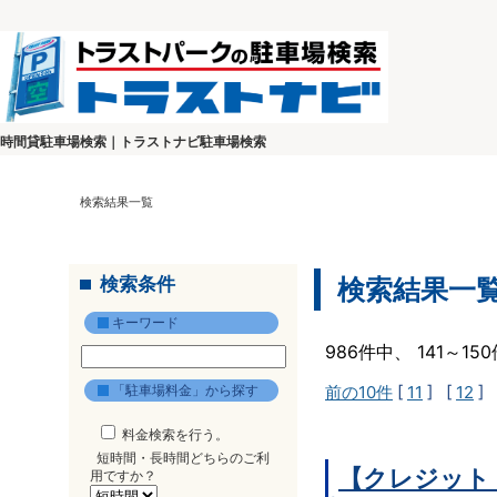
時間貸駐車場検索｜トラストナビ駐車場検索
検索結果一覧
検索条件
検索結果一
キーワード
986件中、 141～1
「駐車場料金」から探す
前の10件
[
11
] [
12
] 
料金検索を行う。
短時間・長時間どちらのご利
【クレジット
用ですか？