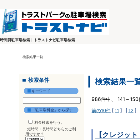
時間貸駐車場検索｜トラストナビ駐車場検索
検索結果一覧
検索条件
検索結果一
キーワード
986件中、 141～1
「駐車場料金」から探す
前の10件
[
11
] [
12
] 
料金検索を行う。
短時間・長時間どちらのご利
【クレジット
用ですか？