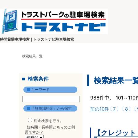
時間貸駐車場検索｜トラストナビ駐車場検索
検索結果一覧
検索条件
検索結果一
キーワード
986件中、 101～1
「駐車場料金」から探す
前の10件
[
7
] [
8
] [
料金検索を行う。
短時間・長時間どちらのご利
【クレジット
用ですか？