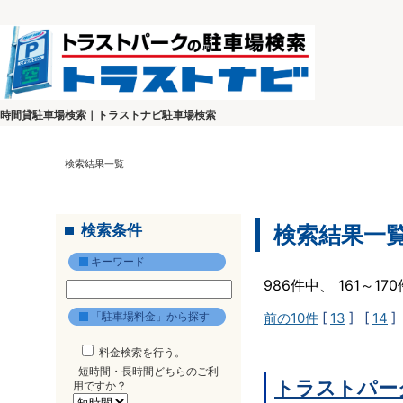
時間貸駐車場検索｜トラストナビ駐車場検索
検索結果一覧
検索条件
検索結果一
キーワード
986件中、 161～1
「駐車場料金」から探す
前の10件
[
13
] [
14
]
料金検索を行う。
短時間・長時間どちらのご利
トラストパー
用ですか？