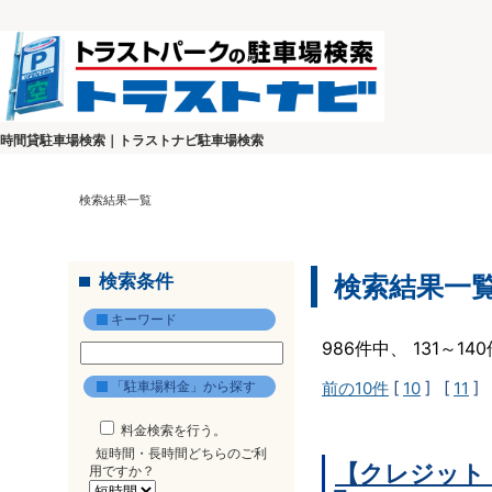
時間貸駐車場検索｜トラストナビ駐車場検索
検索結果一覧
検索条件
検索結果一
キーワード
986件中、 131～1
「駐車場料金」から探す
前の10件
[
10
] [
11
] 
料金検索を行う。
短時間・長時間どちらのご利
【クレジット
用ですか？