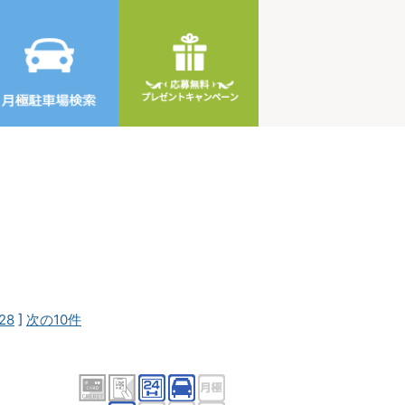
28
]
次の10件