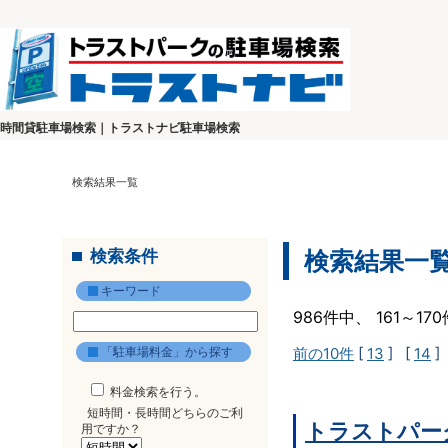
時間貸駐車場検索｜トラストナビ駐車場検索
検索結果一覧
検索条件
検索結果一
キーワード
986件中、 161～1
「駐車場料金」から探す
前の10件
[
13
] [
14
]
料金検索を行う。
短時間・長時間どちらのご利
トラストパー
用ですか？