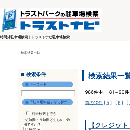
時間貸駐車場検索｜トラストナビ駐車場検索
検索結果一覧
検索条件
検索結果一
キーワード
986件中、 81～9
「駐車場料金」から探す
前の10件
[
5
] [
6
] [
料金検索を行う。
短時間・長時間どちらのご利
【クレジット
用ですか？