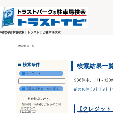
時間貸駐車場検索｜トラストナビ駐車場検索
検索結果一覧
検索条件
検索結果一
キーワード
986件中、 111～1
「駐車場料金」から探す
前の10件
[
8
] [
9
] [
料金検索を行う。
短時間・長時間どちらのご利
【クレジット
用ですか？