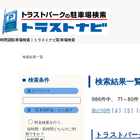
時間貸駐車場検索｜トラストナビ駐車場検索
検索結果一覧
検索条件
検索結果一
キーワード
986件中、 71～8
「駐車場料金」から探す
前の10件
[
4
] [
5
] [
料金検索を行う。
短時間・長時間どちらのご利
トラストパー
用ですか？