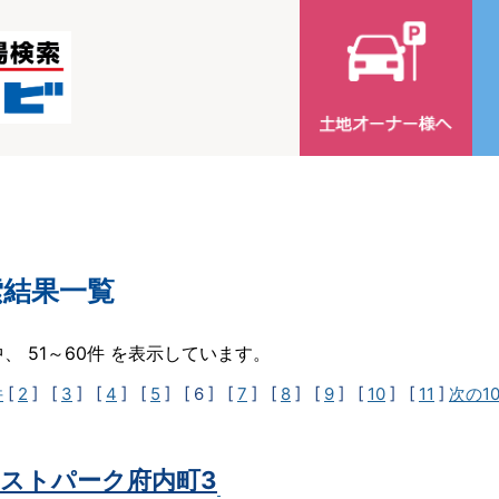
索結果一覧
中、 51～60件 を表示しています。
件
[
2
] [
3
] [
4
] [
5
]
[ 6 ]
[
7
] [
8
] [
9
] [
10
] [
11
]
次の1
ストパーク府内町3