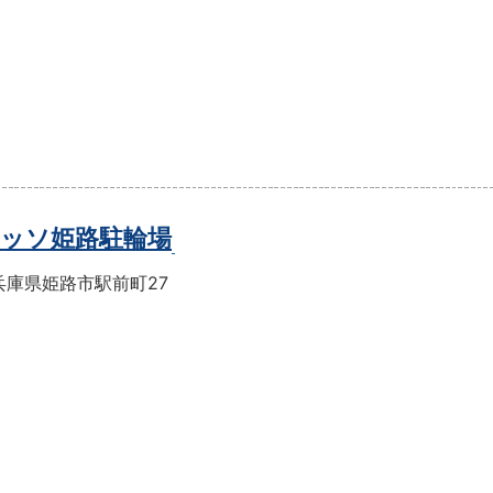
ッソ姫路駐輪場
兵庫県姫路市駅前町27