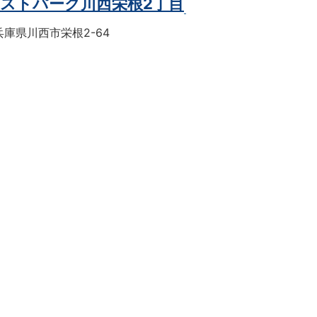
ストパーク川西栄根2丁目
庫県川西市栄根2-64