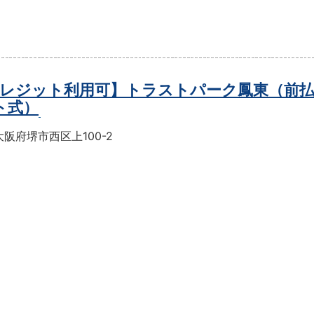
レジット利用可】トラストパーク鳳東（前
ト式）
阪府堺市西区上100-2