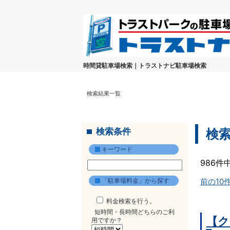
時間貸駐車場検索｜トラストナビ駐車場検索
検索結果一覧
検索条件
検
キーワード
986件
「駐車場料金」から探す
前の10
料金検索を行う。
短時間・長時間どちらのご利
【ク
用ですか？