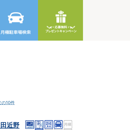
次の10件
田近野