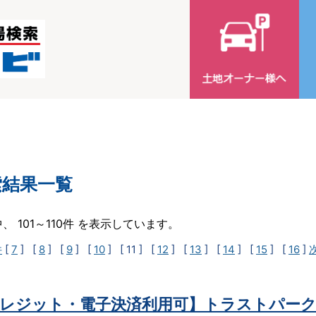
索結果一覧
中、 101～110件 を表示しています。
件
[
7
] [
8
] [
9
] [
10
]
[ 11 ]
[
12
] [
13
] [
14
] [
15
] [
16
]
レジット・電子決済利用可】トラストパーク