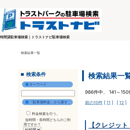
時間貸駐車場検索｜トラストナビ駐車場検索
検索結果一覧
検索条件
検索結果一
キーワード
986件中、 141～1
「駐車場料金」から探す
前の10件
[
11
] [
12
] 
料金検索を行う。
短時間・長時間どちらのご利
【クレジット
用ですか？