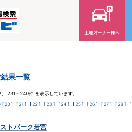
索結果一覧
中、 231～240件 を表示しています。
件
[
20
] [
21
] [
22
] [
23
]
[ 24 ]
[
25
] [
26
] [
27
] [
28
] [
ストパーク若宮