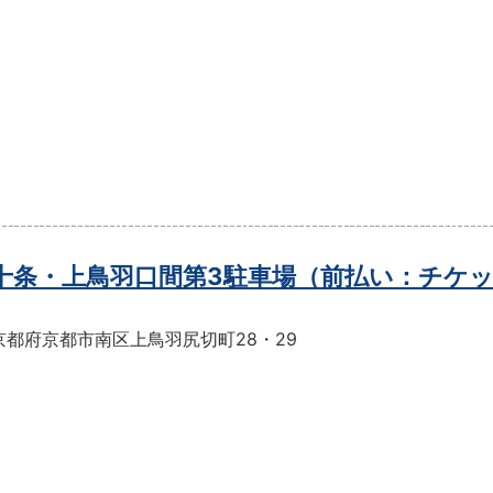
t十条・上鳥羽口間第3駐車場（前払い：チケ
京都府京都市南区上鳥羽尻切町28・29