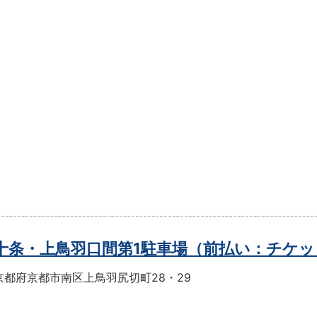
t十条・上鳥羽口間第1駐車場（前払い：チケ
京都府京都市南区上鳥羽尻切町28・29