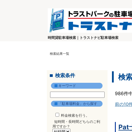
時間貸駐車場検索｜トラストナビ駐車場検索
検索結果一覧
検索条件
検
キーワード
986件
「駐車場料金」から探す
前の10
料金検索を行う。
短時間・長時間どちらのご利
Pa
用ですか？