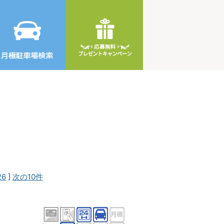
26
]
次の10件