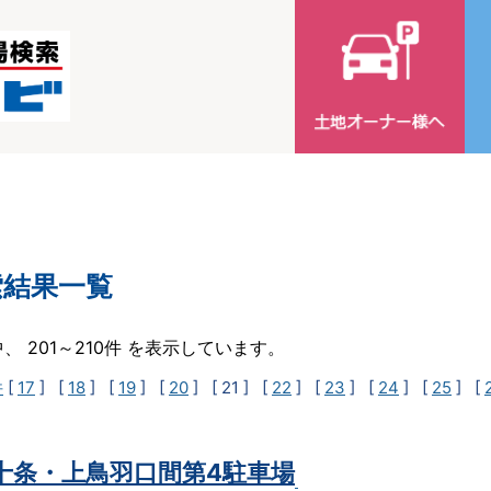
索結果一覧
中、 201～210件 を表示しています。
件
[
17
] [
18
] [
19
] [
20
]
[ 21 ]
[
22
] [
23
] [
24
] [
25
] [
t十条・上鳥羽口間第4駐車場