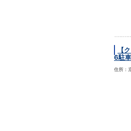
【ク
6駐
住所：