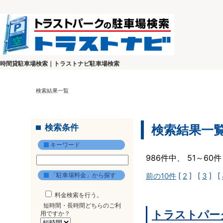
時間貸駐車場検索｜トラストナビ駐車場検索
検索結果一覧
検索条件
検索結果一
キーワード
986件中、 51～6
「駐車場料金」から探す
前の10件
[
2
] [
3
] [
料金検索を行う。
短時間・長時間どちらのご利
トラストパー
用ですか？